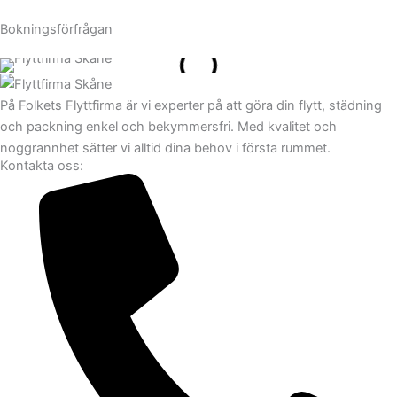
Bokningsförfrågan
På Folkets Flyttfirma är vi experter på att göra din flytt, städning
och packning enkel och bekymmersfri. Med kvalitet och
noggrannhet sätter vi alltid dina behov i första rummet.
Kontakta oss: